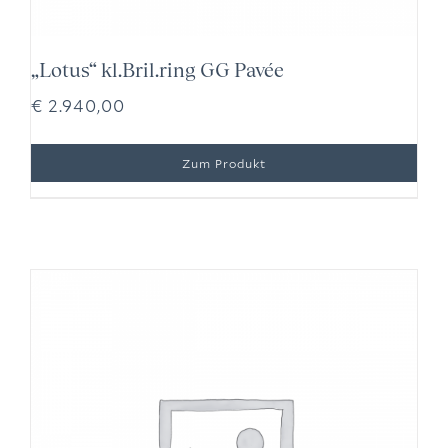
„Lotus“ kl.Bril.ring GG Pavée
€
2.940,00