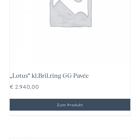
„Lotus“ kl.Bril.ring GG Pavée
€
2.940,00