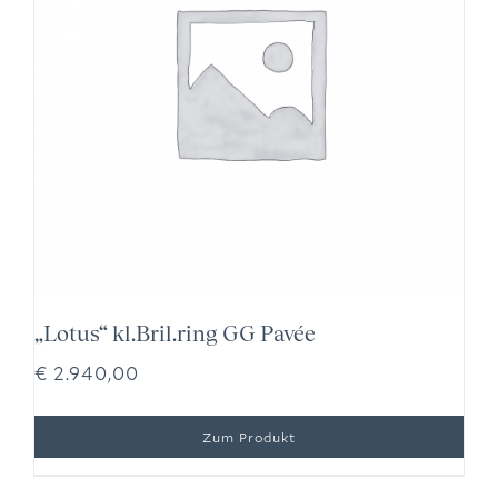
„Lotus“ kl.Bril.ring GG Pavée
€
2.940,00