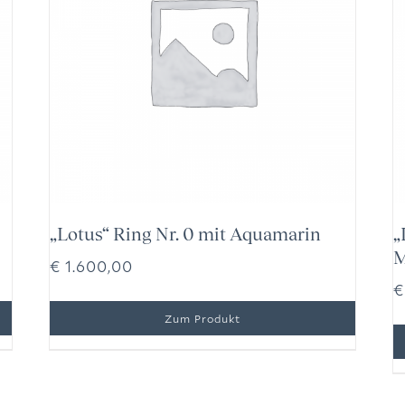
„Lotus“ Ring Nr. 0 mit Aquamarin
„
M
€
1.600,00
€