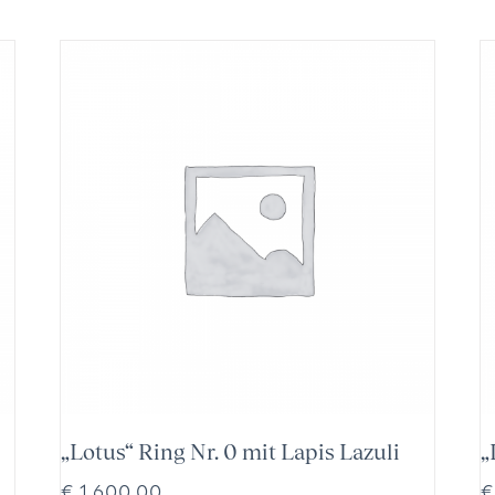
„Lotus“ Ring Nr. 0 mit Lapis Lazuli
„
€
1.600,00
€