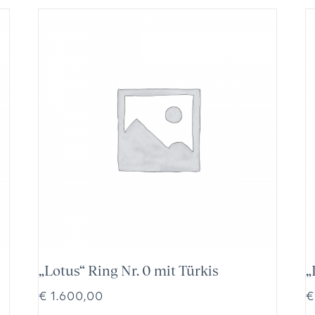
„Lotus“ Ring Nr. 0 mit Türkis
„
€
1.600,00
€