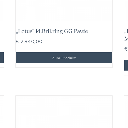
„Lotus“ kl.Bril.ring GG Pavée
„
M
€
2.940,00
€