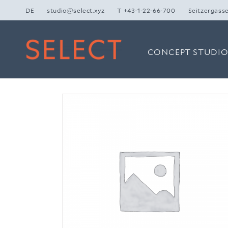
Zum
DE
studio@select.xyz
T +43-1-22-66-700
Seitzergasse
Inhalt
springen
CONCEPT STUDI