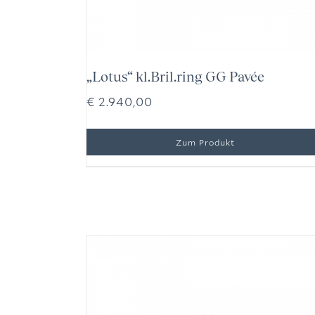
„Lotus“ kl.Bril.ring GG Pavée
€
2.940,00