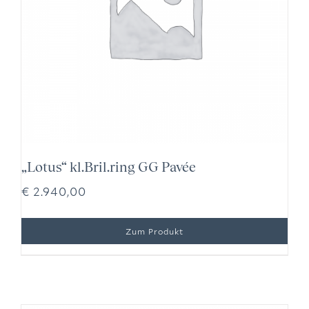
„Lotus“ kl.Bril.ring GG Pavée
€
2.940,00