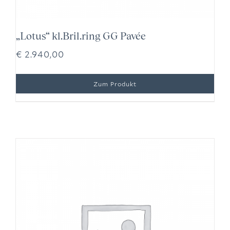
„Lotus“ kl.Bril.ring GG Pavée
€
2.940,00