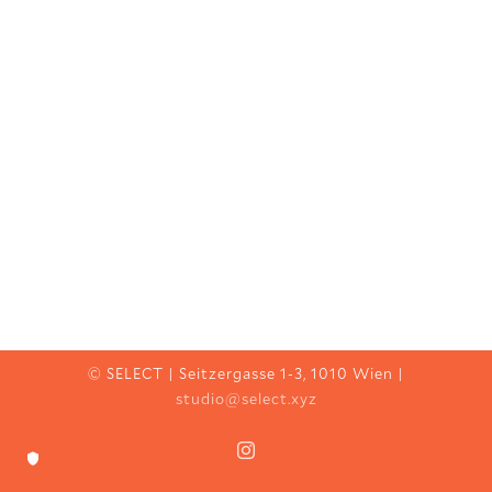
© SELECT | Seitzergasse 1-3, 1010 Wien |
studio@select.xyz
Instagram