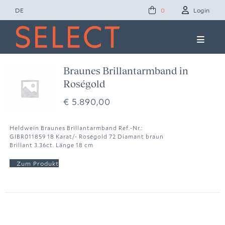
Zum
DE
Login
0
Inhalt
springen
Toggle
Naviga
Concept Studio
Braunes Brillantarmband in
Roségold
Friends of Select
€
5.890,00
Ole Lynggaard
Heldwein Braunes Brillantarmband Ref.-Nr.:
GIBR011859 18 Karat/- Roségold 72 Diamant braun
Brillant 3.36ct. Länge 18 cm
News
Presse
Kontakt