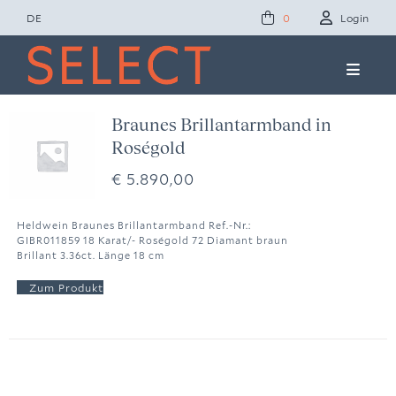
Zum
DE
Login
0
Inhalt
springen
Toggle
Naviga
Concept Studio
Braunes Brillantarmband in
Roségold
Friends of Select
€
5.890,00
Ole Lynggaard
Heldwein Braunes Brillantarmband Ref.-Nr.:
GIBR011859 18 Karat/- Roségold 72 Diamant braun
Brillant 3.36ct. Länge 18 cm
News
Presse
Kontakt