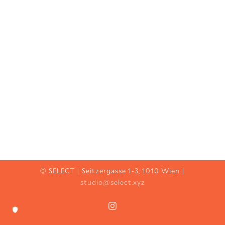
© SELECT | Seitzergasse 1-3, 1010 Wien |
studio@select.xyz
Instagram