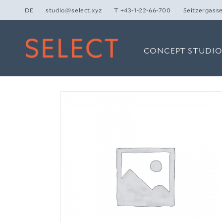
Zum
DE
studio@select.xyz
T +43-1-22-66-700
Seitzergasse
Inhalt
springen
CONCEPT STUDI