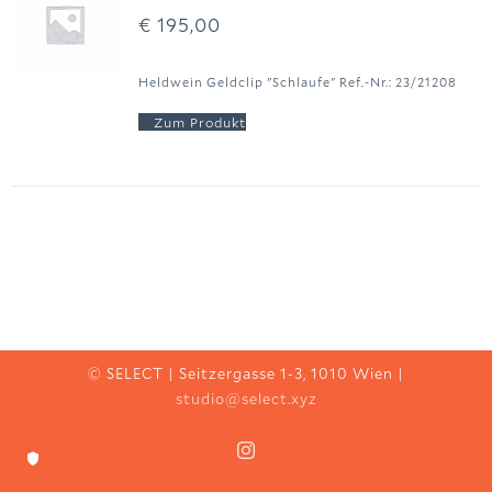
€
195,00
Heldwein Geldclip "Schlaufe" Ref.-Nr.: 23/21208
© SELECT | Seitzergasse 1-3, 1010 Wien |
studio@select.xyz
Instagram