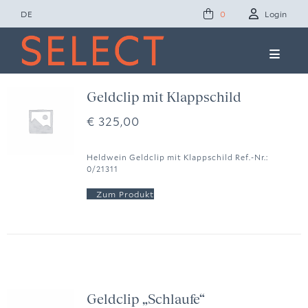
Zum
DE
Login
0
Inhalt
springen
Toggle
Naviga
Concept Studio
Geldclip mit Klappschild
€
325,00
Friends of Select
Heldwein Geldclip mit Klappschild Ref.-Nr.:
0/21311
Ole Lynggaard
News
Presse
Geldclip „Schlaufe“
Kontakt