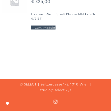
€
325,00
Heldwein Geldclip mit Klappschild Ref.-Nr.:
0/21311
© SELECT | Seitzergasse 1-3, 1010 Wien |
studio@select.xyz
Instagram