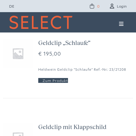
Zum
DE
Login
0
Inhalt
springen
Toggle
Naviga
Concept Studio
Geldclip „Schlaufe“
€
195,00
Friends of Select
Heldwein Geldclip "Schlaufe" Ref.-Nr.: 23/21208
Ole Lynggaard
News
Presse
Geldclip mit Klappschild
Kontakt