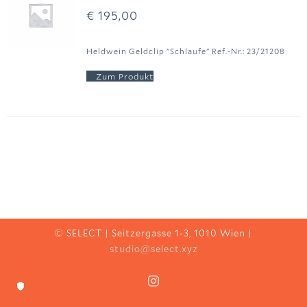
€
195,00
Heldwein Geldclip "Schlaufe" Ref.-Nr.: 23/21208
© SELECT | Seitzergasse 1-3, 1010 Wien |
studio@select.xyz
Instagram