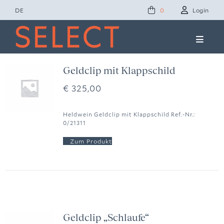
Zum
DE
Login
0
Inhalt
springen
Toggle
Naviga
Concept Studio
Geldclip mit Klappschild
€
325,00
Friends of Select
Heldwein Geldclip mit Klappschild Ref.-Nr.:
0/21311
Ole Lynggaard
News
Presse
Geldclip „Schlaufe“
Kontakt