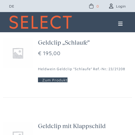
Zum
DE
Login
0
Inhalt
springen
Toggle
Naviga
Concept Studio
Geldclip „Schlaufe“
€
195,00
Friends of Select
Heldwein Geldclip "Schlaufe" Ref.-Nr.: 23/21208
Ole Lynggaard
News
Presse
Geldclip mit Klappschild
Kontakt