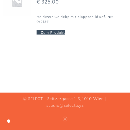
€
325,00
Heldwein Geldclip mit Klappschild Ref.-Nr.:
0/21311
© SELECT | Seitzergasse 1-3, 1010 Wien |
studio@select.xyz
Instagram