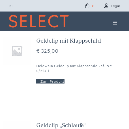
Zum
DE
Login
0
Inhalt
springen
Toggle
Naviga
Concept Studio
Geldclip mit Klappschild
€
325,00
Friends of Select
Heldwein Geldclip mit Klappschild Ref.-Nr.:
0/21311
Ole Lynggaard
News
Presse
Geldclip „Schlaufe“
Kontakt