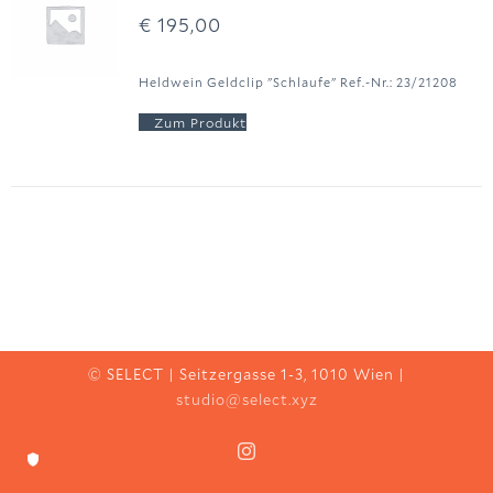
€
195,00
Heldwein Geldclip "Schlaufe" Ref.-Nr.: 23/21208
© SELECT | Seitzergasse 1-3, 1010 Wien |
studio@select.xyz
Instagram