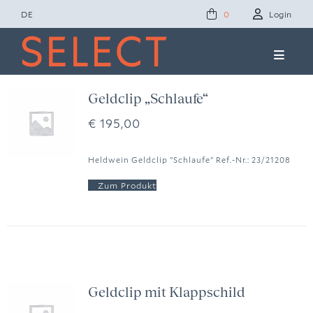
Zum
DE
Login
0
Inhalt
springen
Toggle
Naviga
Concept Studio
Geldclip „Schlaufe“
€
195,00
Friends of Select
Heldwein Geldclip "Schlaufe" Ref.-Nr.: 23/21208
Ole Lynggaard
News
Presse
Geldclip mit Klappschild
Kontakt