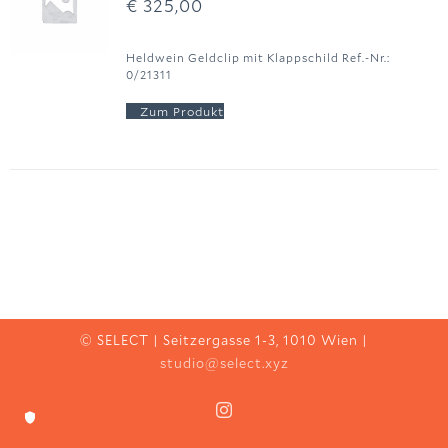
€
325,00
Heldwein Geldclip mit Klappschild Ref.-Nr.:
0/21311
© SELECT | Seitzergasse 1-3, 1010 Wien |
studio@select.xyz
Instagram