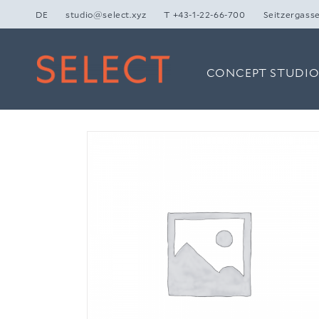
Zum
DE
studio@select.xyz
T +43-1-22-66-700
Seitzergasse
Inhalt
springen
CONCEPT STUDI