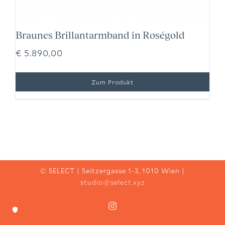
Braunes Brillantarmband in Roségold
€
5.890,00
© SELECT | Seitzergasse 1-3, 1010 Wien |
studio@select.xyz
Instagram