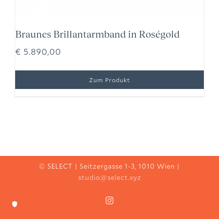
Braunes Brillantarmband in Roségold
€
5.890,00
© SELECT | Seitzergasse 1-3, 1010 Wien |
studio@select.xyz
Instagram