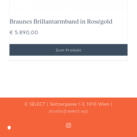
Braunes Brillantarmband in Roségold
€
5.890,00
© SELECT | Seitzergasse 1-3, 1010 Wien |
studio@select.xyz
Instagram