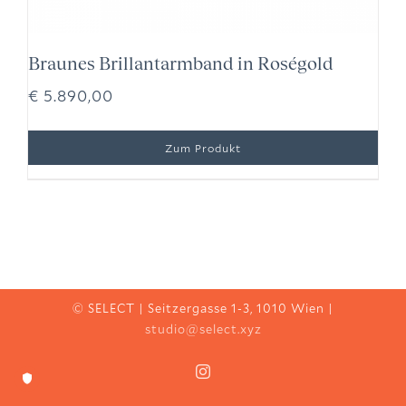
Braunes Brillantarmband in Roségold
€
5.890,00
© SELECT | Seitzergasse 1-3, 1010 Wien |
studio@select.xyz
Instagram