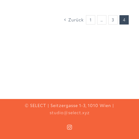
Zurück
1
…
3
4
© SELECT | Seitzergasse 1-3, 1010 Wien |
studio@select.xyz
Instagram