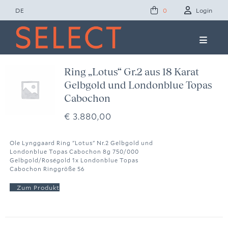
Zum
DE
Login
0
Inhalt
springen
Toggle
Naviga
Concept Studio
Ring „Lotus“ Gr.2 aus 18 Karat
Gelbgold und Londonblue Topas
Friends of Select
Cabochon
€
3.880,00
Ole Lynggaard
Ole Lynggaard Ring "Lotus" Nr.2 Gelbgold und
Londonblue Topas Cabochon 8g 750/000
News
Gelbgold/Roségold 1x Londonblue Topas
Cabochon Ringgröße 56
Presse
Kontakt