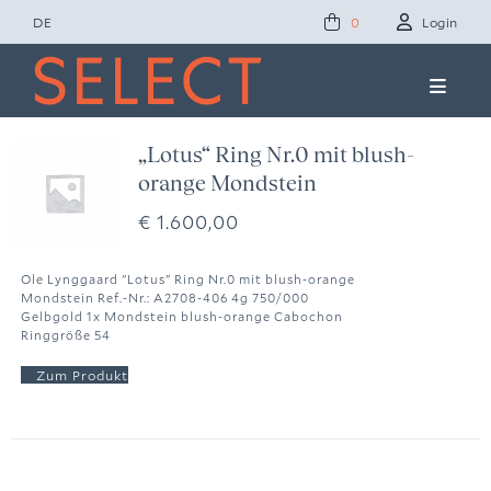
Zum
DE
Login
0
Inhalt
springen
Toggle
Naviga
Concept Studio
„Lotus“ Ring Nr.0 mit blush-
orange Mondstein
Friends of Select
€
1.600,00
Ole Lynggaard
Ole Lynggaard "Lotus" Ring Nr.0 mit blush-orange
Mondstein Ref.-Nr.: A2708-406 4g 750/000
Gelbgold 1x Mondstein blush-orange Cabochon
Ringgröße 54
News
Presse
Kontakt