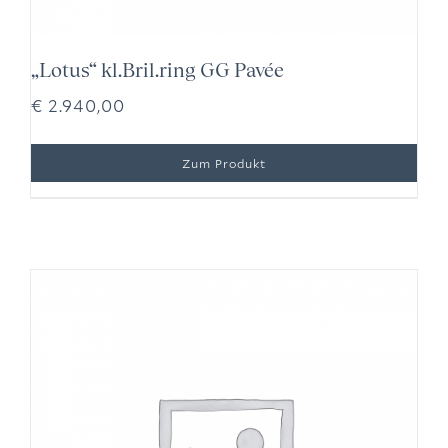
„Lotus“ kl.Bril.ring GG Pavée
€
2.940,00