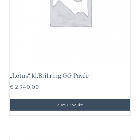
„Lotus“ kl.Bril.ring GG Pavée
€
2.940,00